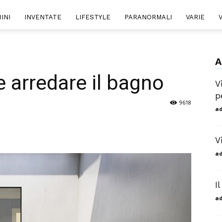
Vere
INI
INVENTATE
LIFESTYLE
PARANORMALI
VARIE
A
–
 arredare il bagno
V
p
9618
a
solostorievere
V
a
I
a