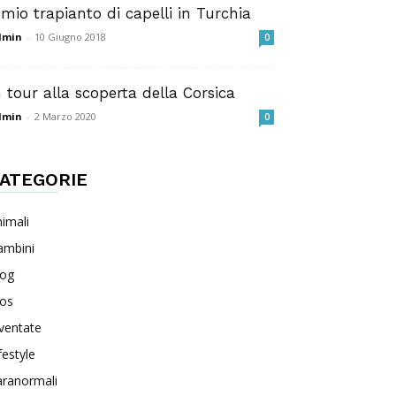
l mio trapianto di capelli in Turchia
dmin
-
10 Giugno 2018
0
n tour alla scoperta della Corsica
dmin
-
2 Marzo 2020
0
ATEGORIE
imali
ambini
log
ros
ventate
festyle
aranormali