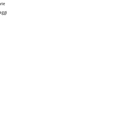
rie
aggi