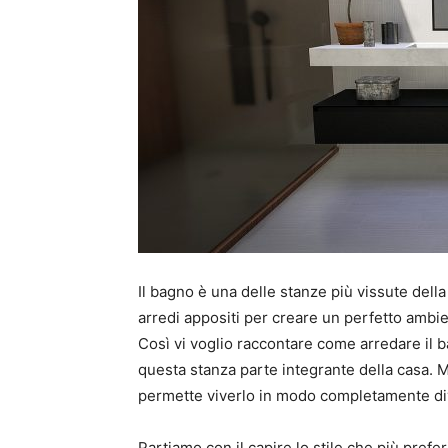
Il bagno è una delle stanze più vissute dell
arredi appositi per creare un perfetto ambie
Così vi voglio raccontare come arredare il 
questa stanza parte integrante della casa. M
permette viverlo in modo completamente di
Partiamo con il capire lo stile che più pref