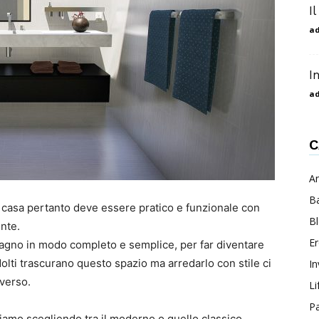
I
a
I
a
C
An
B
a casa pertanto deve essere pratico e funzionale con
B
nte.
E
bagno in modo completo e semplice, per far diventare
olti trascurano questo spazio ma arredarlo con stile ci
In
verso.
Li
P
eriamo scegliendo tra il moderno o quello classico