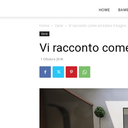
HOME
BAMB
Home
Varie
Vi racconto come arredare il bagno
Varie
Vi racconto come
1 Ottobre 2018