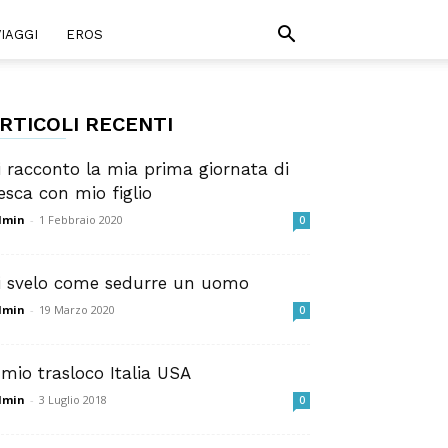
VIAGGI
EROS
RTICOLI RECENTI
i racconto la mia prima giornata di
esca con mio figlio
dmin
-
1 Febbraio 2020
0
i svelo come sedurre un uomo
dmin
-
19 Marzo 2020
0
l mio trasloco Italia USA
dmin
-
3 Luglio 2018
0