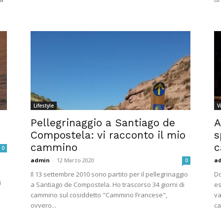
Lifestyle
V
Pellegrinaggio a Santiago de
A
Compostela: vi racconto il mio
s
cammino
c
0
admin
-
12 Marzo 2020
a
0
Il 13 settembre 2010 sono partito per il pellegrinaggio
Do
i
a Santiago de Compostela. Ho trascorso 34 giorni di
es
cammino sul cosiddetto "Cammino Francese",
va
ovvero...
ca