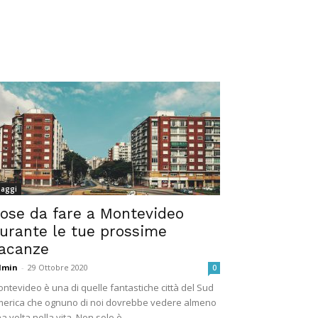
iaggi
ose da fare a Montevideo
urante le tue prossime
acanze
dmin
-
29 Ottobre 2020
0
ntevideo è una di quelle fantastiche città del Sud
erica che ognuno di noi dovrebbe vedere almeno
a volta nella vita. Non solo è...