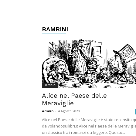
BAMBINI
Bambini
Alice nel Paese delle
Meraviglie
admin
-
4 Agosto 2020
Alice nel Paese delle Meraviglie è stato recensito q
da volandosuilibri.it Alice nel Paese delle Meravigli
un classico tra i romanzi da leggere. Questo...