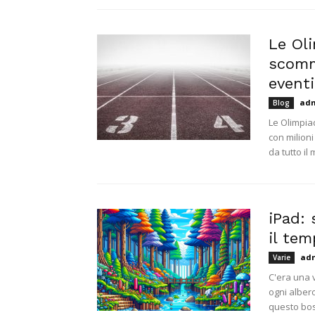
Le Ol
scomme
eventi
ad
Blog
Le Olimpiad
con milioni
da tutto il
iPad: 
il te
ad
Varie
C'era una 
ogni albero
questo bos