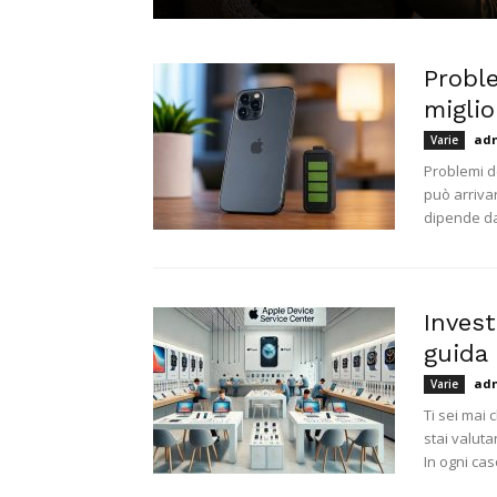
Probl
miglio
ad
Varie
Problemi d
può arrivar
dipende dav
Invest
guida 
ad
Varie
Ti sei mai 
stai valuta
In ogni caso