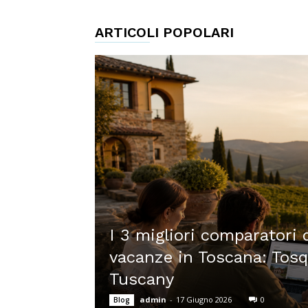
ARTICOLI POPOLARI
I 3 migliori comparatori d
vacanze in Toscana: Tosq
Tuscany
admin
-
17 Giugno 2026
0
Blog