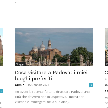
si...
Viaggi
V
Cosa visitare a Padova: i miei
C
luoghi preferiti
d
v
admin
-
15 Gennaio 2021
0
a
0
Ho avuto la recente fortuna di visitare Padova: una
città che davvero non mi aspettavo. I motivi per
Mo
visitarla e immergersi nella sua arte,...
i
Am
ra
un