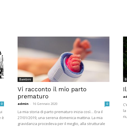
Bambini
B
Vi racconto il mio parto
I
prematuro
a
admin
-
16 Gennaio 2020
0
0
C’
la
ui
La mia storia di parto prematuro inizia così… Era il
ri
e è
27/01/2019, una serena domenica mattina. La mia
gravidanza procedeva per il meglio, alla strutturale