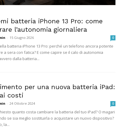
emi batteria iPhone 13 Pro: come
rare l’autonomia giornaliera
min
-
15 Giugno 2026
0
ella batteria iPhone 13 Pro: perché un telefono ancora potente
e a sera con fatica? E come capire se il calo di autonomia
vero dalla batteria...
imento per una nuova batteria iPad:
ai costi
min
-
24 Ottobre 2024
0
chiesto quanto costa cambiare la batteria del tuo iPad? O magari
ndo se sia meglio sostituirla o acquistare un nuovo dispositivo?
, la...