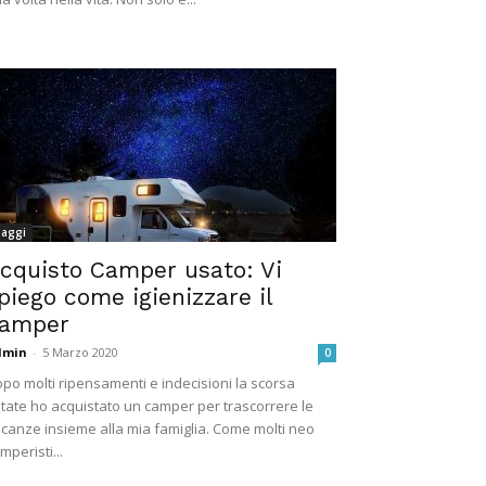
iaggi
cquisto Camper usato: Vi
piego come igienizzare il
amper
dmin
-
5 Marzo 2020
0
po molti ripensamenti e indecisioni la scorsa
tate ho acquistato un camper per trascorrere le
canze insieme alla mia famiglia. Come molti neo
mperisti...