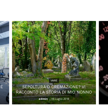
Vere
–
solostorievere
VARIE
 E
SEPOLTURA O CREMAZIONE? VI
RACCONTO LA STORIA DI MIO NONNO
admin
-
16 Luglio 2018