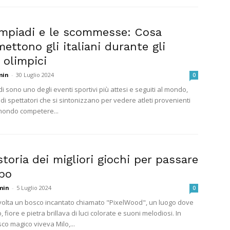
impiadi e le scommesse: Cosa
ttono gli italiani durante gli
 olimpici
min
-
30 Luglio 2024
0
i sono uno degli eventi sportivi più attesi e seguiti al mondo,
 di spettatori che si sintonizzano per vedere atleti provenienti
 mondo competere...
storia dei migliori giochi per passare
mpo
min
-
5 Luglio 2024
0
volta un bosco incantato chiamato "PixelWood", un luogo dove
, fiore e pietra brillava di luci colorate e suoni melodiosi. In
co magico viveva Milo,...