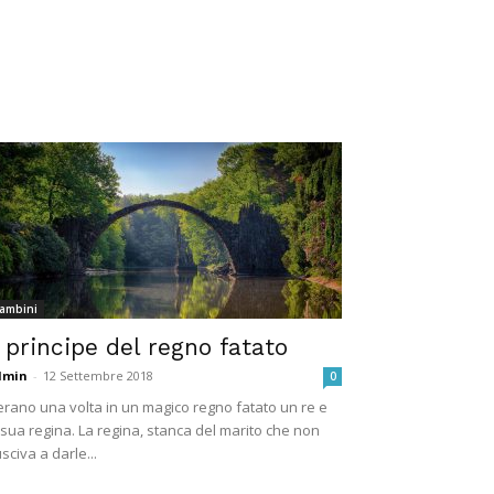
ambini
l principe del regno fatato
dmin
-
12 Settembre 2018
0
erano una volta in un magico regno fatato un re e
 sua regina. La regina, stanca del marito che non
usciva a darle...